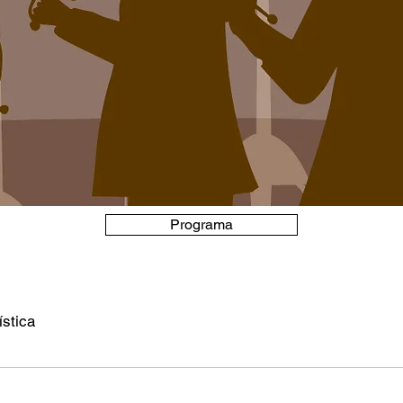
Programa
ística
or orden de aparición): D’Artagnan, tenor: José Luis Sola Ana de Aust
Andrea Jiménez Godot, tenor: Julen Jiménez Athos, barítono: Txema