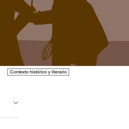
Contexto histórico y literario
ria,
 Lacunza