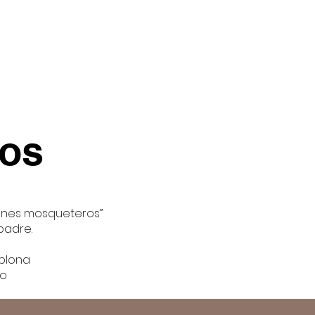
Proyectos
Colabora
ros
venes mosqueteros”
padre.
mplona
ao