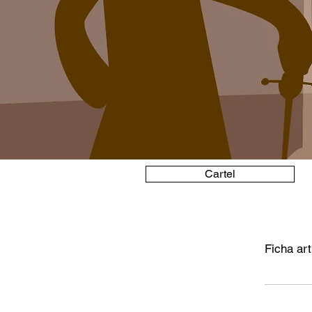
Cartel
Ficha art
Elenco: (p
soprano: 