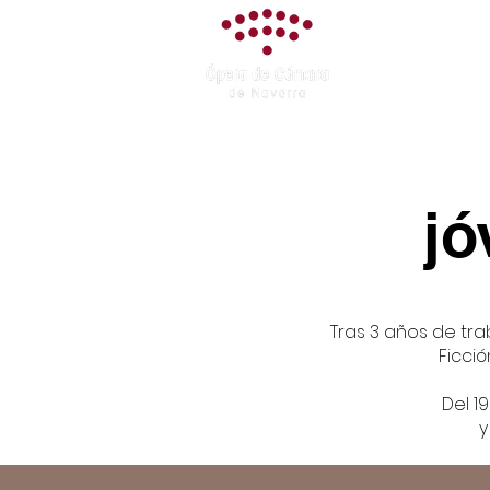
Asociación
Ópera de Cám
de Navarra
jó
Tras 3 años de tr
Ficci
Del 1
y