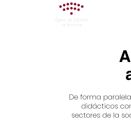
Asociación
Ópera de Cám
de Navarra
A
De forma paralela
didácticos con
sectores de la so