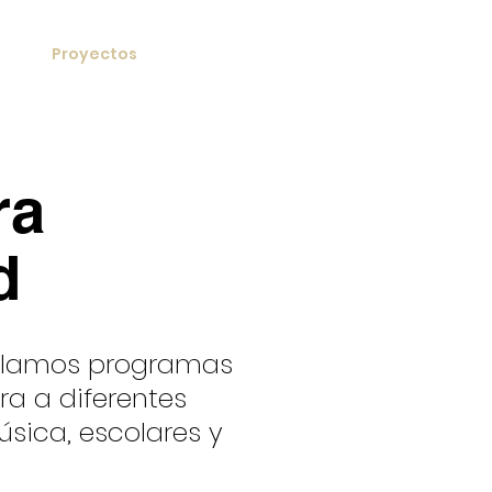
Proyectos
Colabora
ra
d
rollamos programas
ra a diferentes
úsica, escolares y