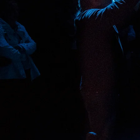
Nuestras actividades va
todas las personas co
operísticas,
independi
su nivel de conocimient
Para ello, involucramos
para que contagien en
de trabajo
su emoción 
sensibilidad
a nuestros