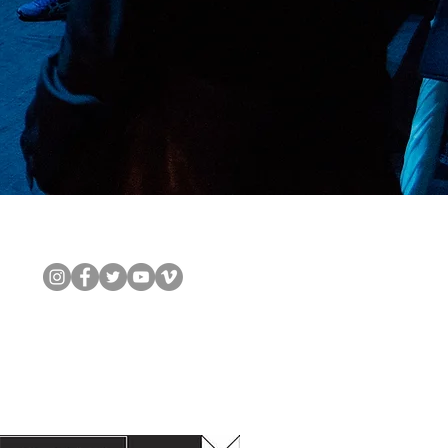
Síguenos en redes:
opera@operanavarra.co
m