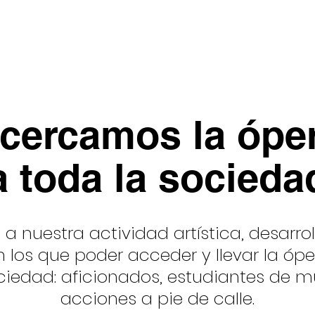
ara
Inicio
Sobre OCN
Óperas y Zarzuelas
cercamos la ópe
a toda la socieda
 a nuestra actividad artística, desar
 los que poder acceder y llevar la ópe
ciedad: aficionados, estudiantes de m
acciones a pie de calle.