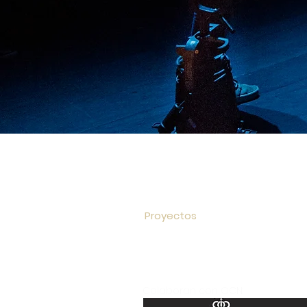
Inicio
Sobre OCN
Óperas y Zarzuelas
Proyectos
Colabora
Colaboran con OCN: