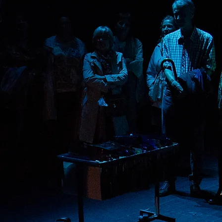
n dirigidas
a
n inquietudes
entemente de
o, edad, etc.
 a expertos
 cada sesión
y su
 alumnos.