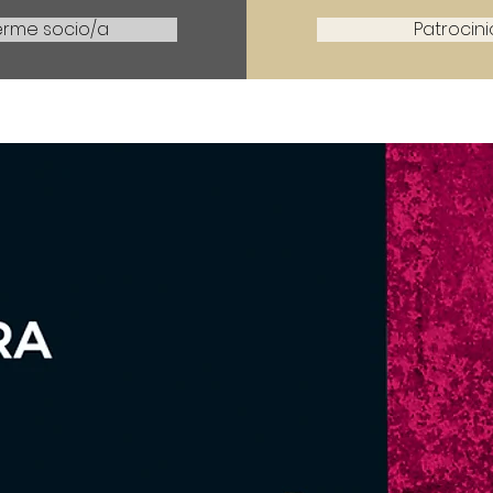
erme socio/a
Patrocin