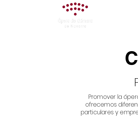
Asociación
Ópera de Cám
de Navarra
C
Promover la óper
ofrecemos diferen
particulares y empre