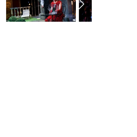
Ficha artística
Bastián: Emmanuel Faraldo Bastiana:
Ana Nebot Colas: Gerardo Bullón
Escenografía: Koldo Tainta, Raúl
Arraiza Vestuario: Edurne Ibañez
Maquillaje: Amaia Mendo/Arantza
Otel Regiduría: Fermín Blanco
Atrezzo: Izaskun Úcar Construcción
escenografía: Raúl Arraiza
Sobretítulos: Izaskun Úcar Técnica
escénica: Alejandro Oteiza Fotografía:
Mikel Legaristi Maestro Repetidor:
Eduardo Sola Diseño gráfico: Oscar